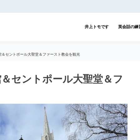
井上トモです
英会話の練
館＆セントポール大聖堂＆ファースト教会を観光
館＆セントポール大聖堂＆フ