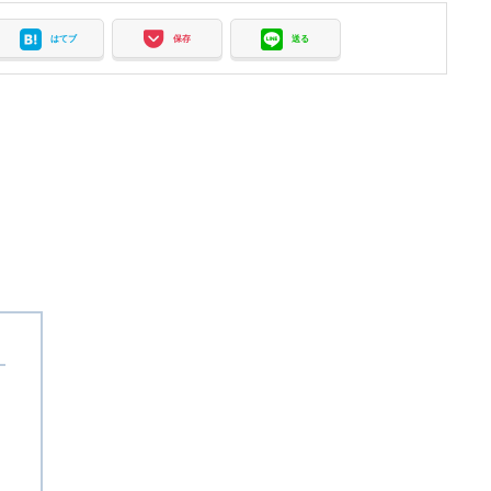
はてブ
保存
送る