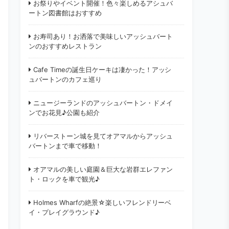
お祭りやイベント開催！色々楽しめるアシュバ
ートン図書館はおすすめ
お寿司あり！お洒落で美味しいアッシュバート
ンのおすすめレストラン
Cafe Timeの誕生日ケーキは凄かった！アッシ
ュバートンのカフェ巡り
ニュージーランドのアッシュバートン・ドメイ
ンでお花見♪公園も紹介
リバーストーン城を見てオアマルからアッシュ
バートンまで車で移動！
オアマルの美しい庭園＆巨大な岩群エレファン
ト・ロックを車で観光♪
Holmes Wharfの絶景☆楽しいフレンドリーベ
イ・プレイグラウンド♪