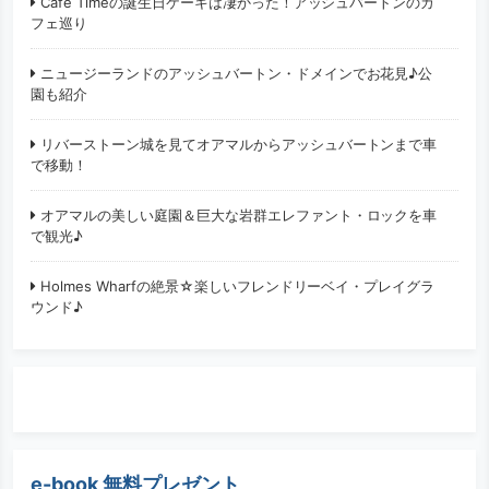
Cafe Timeの誕生日ケーキは凄かった！アッシュバートンのカ
フェ巡り
ニュージーランドのアッシュバートン・ドメインでお花見♪公
園も紹介
リバーストーン城を見てオアマルからアッシュバートンまで車
で移動！
オアマルの美しい庭園＆巨大な岩群エレファント・ロックを車
で観光♪
Holmes Wharfの絶景☆楽しいフレンドリーベイ・プレイグラ
ウンド♪
e-book 無料プレゼント