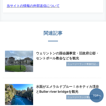
当サイトの情報の外部送信について
関連記事
ウェリントンの国会議事堂・旧政府公邸・
セントポール教会などを観光
ニュージーランド車旅行記...
水面がエメラルドブルー！ホキティカ渓谷
とBuller river bridgeを観光
TOPへ
ニュージーランド車旅行記...