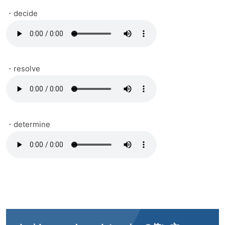
・decide
・resolve
・determine