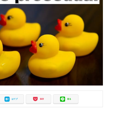
はてブ
保存
送る