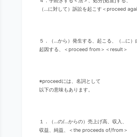
４．手続きする＜法＞、処分[処置]する、
（…に対して）訴訟を起こす＜proceed agai
５．（…から）発生する、起こる、（…に）
起因する、＜proceed from＞＜result＞
※proceedには、名詞として
以下の意味もあります。
１．（…の/…からの）売上げ高、収入、
収益、純益、＜the proceeds of/from＞