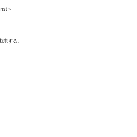
nst＞
由来する、