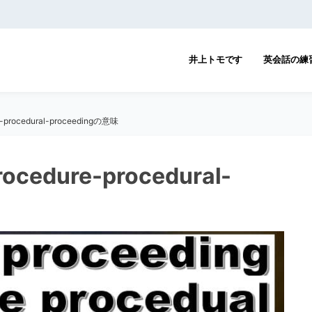
井上トモです
英会話の練
procedural-proceedingの意味
edure-procedural-