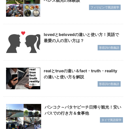
ヘレス観光の体験談
フィリピンで英語留学
lovedとbelovedの違いと使い方！英語で
最愛の人の言い方は？
形容詞の類義語
realとtrueの違い＆fact・truth・reality
の違いと使い方を解説
形容詞の類義語
バンコク～パタヤビーチ日帰り観光！安い
バスでの行き方＆食事他
タイで英語留学