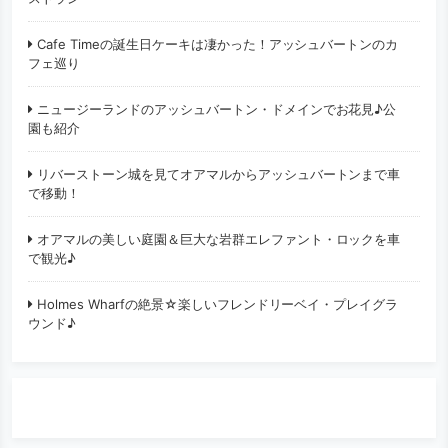
Cafe Timeの誕生日ケーキは凄かった！アッシュバートンのカ
フェ巡り
ニュージーランドのアッシュバートン・ドメインでお花見♪公
園も紹介
リバーストーン城を見てオアマルからアッシュバートンまで車
で移動！
オアマルの美しい庭園＆巨大な岩群エレファント・ロックを車
で観光♪
Holmes Wharfの絶景☆楽しいフレンドリーベイ・プレイグラ
ウンド♪