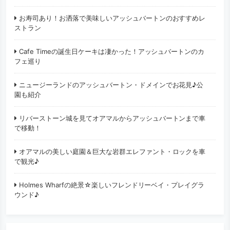
お寿司あり！お洒落で美味しいアッシュバートンのおすすめレ
ストラン
Cafe Timeの誕生日ケーキは凄かった！アッシュバートンのカ
フェ巡り
ニュージーランドのアッシュバートン・ドメインでお花見♪公
園も紹介
リバーストーン城を見てオアマルからアッシュバートンまで車
で移動！
オアマルの美しい庭園＆巨大な岩群エレファント・ロックを車
で観光♪
Holmes Wharfの絶景☆楽しいフレンドリーベイ・プレイグラ
ウンド♪