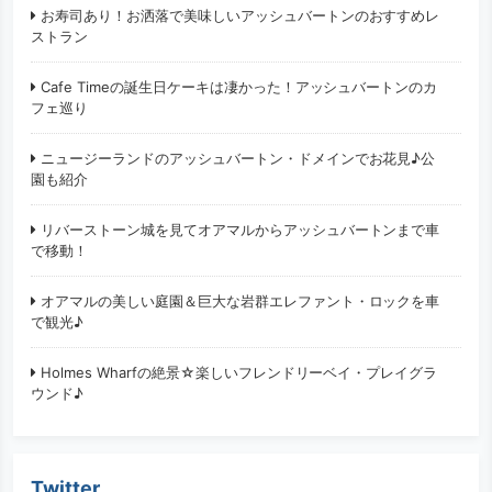
お寿司あり！お洒落で美味しいアッシュバートンのおすすめレ
ストラン
Cafe Timeの誕生日ケーキは凄かった！アッシュバートンのカ
フェ巡り
ニュージーランドのアッシュバートン・ドメインでお花見♪公
園も紹介
リバーストーン城を見てオアマルからアッシュバートンまで車
で移動！
オアマルの美しい庭園＆巨大な岩群エレファント・ロックを車
で観光♪
Holmes Wharfの絶景☆楽しいフレンドリーベイ・プレイグラ
ウンド♪
Twitter