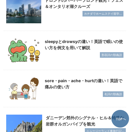
トロントのハーバーフロント観光！フェス
＆オンタリオ湖クルーズ
カナダでホームステイ留学...
sleepyとdrowsyの違い！英語で眠いの使
い方を例文を用いて解説
形容詞の類義語
sore・pain・ache・hurtの違い！英語で
痛みの使い方
名詞の類義語
ダニーデン郊外のシグナル・ヒル＆特殊な
TOPへ
岩群オルガンパイプを観光
ニュージーランド車旅行記...