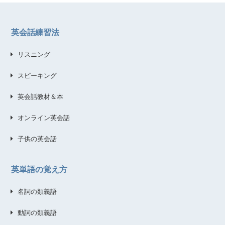
英会話練習法
リスニング
スピーキング
英会話教材＆本
オンライン英会話
子供の英会話
英単語の覚え方
名詞の類義語
動詞の類義語