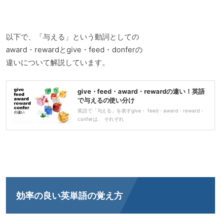
以下で、「与える」という動詞としての
award・rewardとgive・feed・donferの
違いについて解説しています。
give・feed・award・rewardの違い！英語
で与えるの使い分け
英語で「与える」を表すgive・ feed・award・reward・
conferは、 それぞれ
効率の良い英単語の覚え方