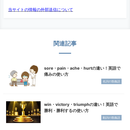
当サイトの情報の外部送信について
関連記事
sore・pain・ache・hurtの違い！英語で
痛みの使い方
名詞の類義語
win・victory・triumphの違い！英語で
勝利・勝利するの使い方
動詞の類義語