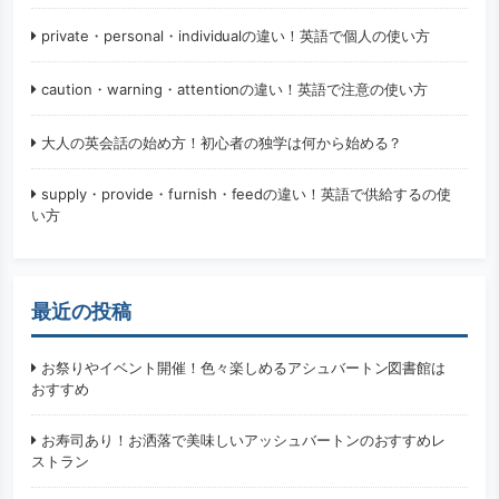
private・personal・individualの違い！英語で個人の使い方
caution・warning・attentionの違い！英語で注意の使い方
大人の英会話の始め方！初心者の独学は何から始める？
supply・provide・furnish・feedの違い！英語で供給するの使
い方
最近の投稿
お祭りやイベント開催！色々楽しめるアシュバートン図書館は
おすすめ
お寿司あり！お洒落で美味しいアッシュバートンのおすすめレ
ストラン