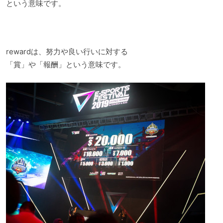
という意味です。
rewardは、努力や良い行いに対する
「賞」や「報酬」という意味です。