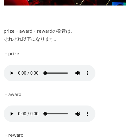
prize・award・rewardの発音は、
それぞれ以下になります。
・prize
・award
・reward