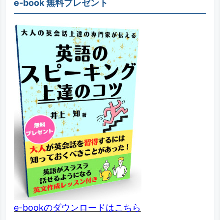
e-book 無料プレゼント
e-bookのダウンロードはこちら